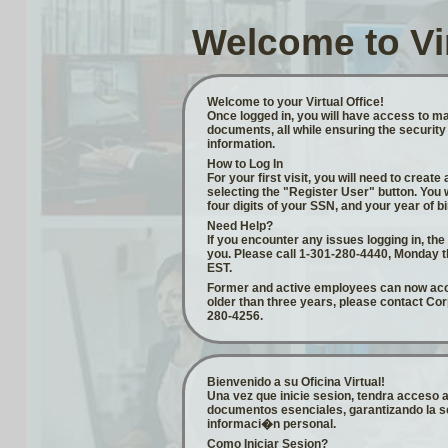
Welcome to Vir
Welcome to your Virtual Office!
Once logged in, you will have access to m
documents, all while ensuring the security
information.
How to Log In
For your first visit, you will need to cre
selecting the "Register User" button. You w
four digits of your SSN, and your year of bi
Need Help?
If you encounter any issues logging in, th
you. Please call 1-301-280-4440, Monday t
EST.
Former and active employees can now acce
older than three years, please contact C
280-4256.
Bienvenido a su Oficina Virtual!
Una vez que inicie sesion, tendra acceso 
documentos esenciales, garantizando la s
informaci�n personal.
Como Iniciar Sesion?